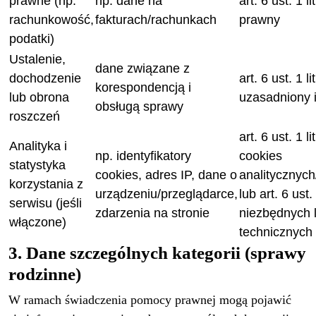
prawne (np.
np. dane na
art. 6 ust. 1 l
rachunkowość,
fakturach/rachunkach
prawny
podatki)
Ustalenie,
dane związane z
dochodzenie
art. 6 ust. 1 l
korespondencją i
lub obrona
uzasadniony 
obsługą sprawy
roszczeń
art. 6 ust. 1 l
Analityka i
np. identyfikatory
cookies
statystyka
cookies, adres IP, dane o
analitycznyc
korzystania z
urządzeniu/przeglądarce,
lub art. 6 ust. 
serwisu (jeśli
zdarzenia na stronie
niezbędnych 
włączone)
technicznych
3. Dane szczególnych kategorii (sprawy
rodzinne)
W ramach świadczenia pomocy prawnej mogą pojawić